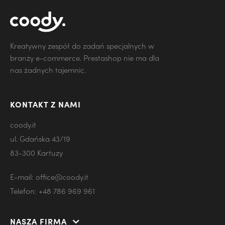
Kreatywny zespół do zadań specjalnych w
branży e-commerce. Prestashop nie ma dla
nas żadnych tajemnic.
KONTAKT Z NAMI
coody.it
ul. Gdańska 43/19
83-300 Kartuzy
E-mail:
office@coody.it
Telefon:
+48 786 969 961
NASZA FIRMA