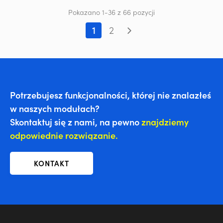
Pokazano 1-36 z 66 pozycji
1
2
Potrzebujesz funkcjonalności, której nie znalazłeś
w naszych modułach?
Skontaktuj się z nami, na pewno
znajdziemy
odpowiednie rozwiązanie.
KONTAKT