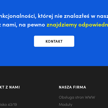
nkcjonalności, której nie znalazłeś w n
 z nami, na pewno
znajdziemy odpowiedni
KONTAKT
KT Z NAMI
NASZA FIRMA
Obsługa stron WWW
ńska 43/19
Moduły