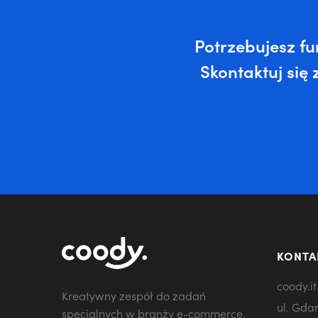
Potrzebujesz fu
Skontaktuj się
KONTA
coody.it
Kreatywny zespół do zadań
ul. Gda
specjalnych w branży e-commerce.