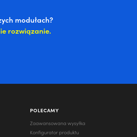
aszych modułach?
e rozwiązanie.
POLECAMY
Zaawansowana wysyłka
Konfigurator produktu